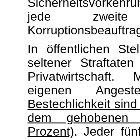
Sicherheitsvorkehru
jede zweite
Korruptionsbeauftra
In öffentlichen Ste
seltener Straftate
Privatwirtschaft.
eigenen Angest
Bestechlichkeit sind
dem gehobenen D
Prozent)
. Jeder fün