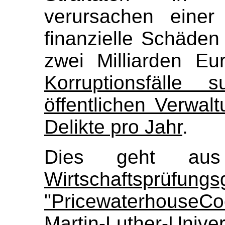
verursachen einer 
finanzielle Schäde
zwei Milliarden Eu
Korruptionsfälle
öffentlichen Verwal
Delikte pro Jahr
.
Dies geht au
Wirtschaftsprüfungs
"PricewaterhouseC
Martin-Luther-Univ