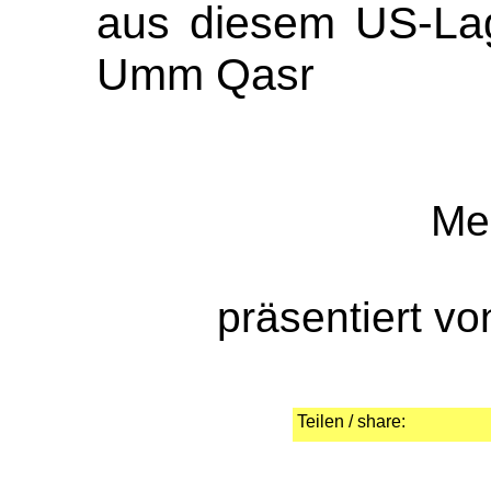
aus diesem US-La
Umm Qasr
Me
präsentiert v
Teilen / share: