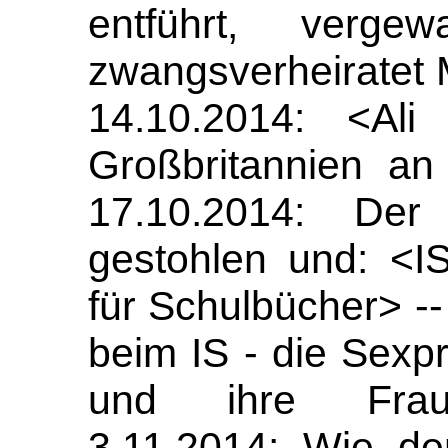
entführt, vergew
zwangsverheiratet
14.10.2014: <Al
Großbritannien an 
17.10.2014: Der
gestohlen und: <IS
für Schulbücher> -
beim IS - die Sexp
und ihre Fraue
3.11.2014: Wie der