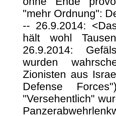
ohne Ende provoz
"mehr Ordnung": Der
-- 26.9.2014: <Da
hält wohl Tausen
26.9.2014: Gefäl
wurden wahrschei
Zionisten aus Israel
Defense Forces"
"Versehentlich" w
Panzerabwehrle