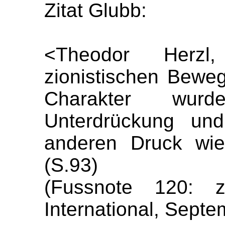
Zitat Glubb:
<Theodor Herz
zionistischen Beweg
Charakter wur
Unterdrückung un
anderen Druck wied
(S.93)
(Fussnote 120: zi
International, Sept