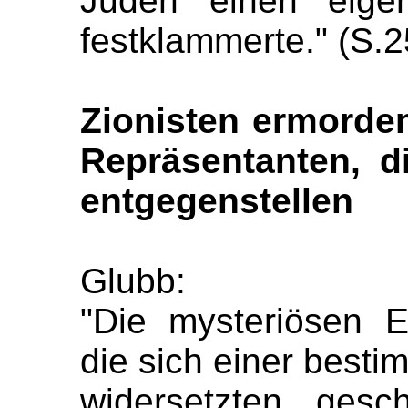
Juden einen eige
festklammerte." (S.2
Zionisten ermorden
Repräsentanten, d
entgegenstellen
Glubb:
"Die mysteriösen 
die sich einer bestim
widersetzten, ges