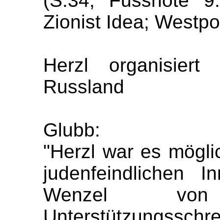
(S.34; Fussnote 9
Zionist Idea; Westpo
Herzl organisiert
Russland
Glubb:
"Herzl war es mögli
judenfeindlichen I
Wenzel vo
Unterstützungssc