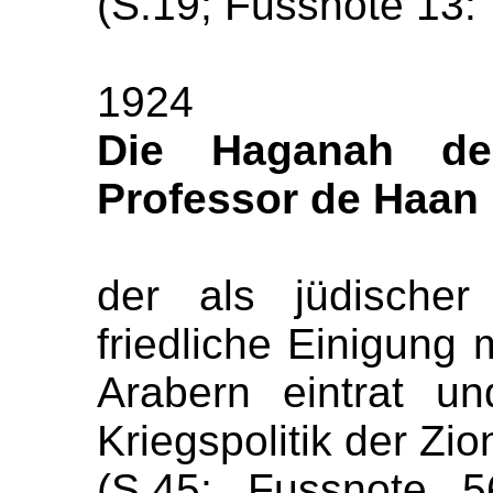
(S.19; Fussnote 13: 
1924
Die Haganah der
Professor de Haan
der als jüdischer
friedliche Einigung 
Arabern eintrat u
Kriegspolitik der Zio
(S.45; Fussnote 5