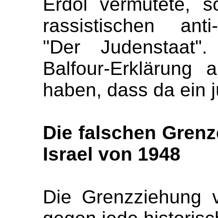
Erdöl vermutete, s
rassistischen ant
"Der Judenstaat".
Balfour-Erklärung a
haben, dass da ein j
Die falschen Gren
Israe
l von 1948
Die Grenzziehung v