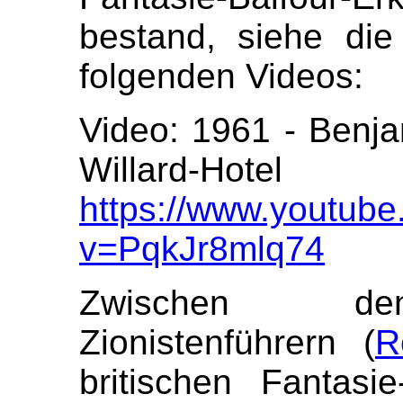
bestand, siehe di
folgenden Videos:
Video: 1961 - Benj
Willard-Hote
https://www.youtub
v=PqkJr8mlq74
Zwischen den
Zionistenführern (
R
britischen Fantasi