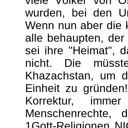
viele Völker von O
wurden, bei den U
Wenn nun aber die 
alle behaupten, der
sei ihre "Heimat",
nicht. Die müss
Khazachstan, um do
Einheit zu gründen!
Korrektur, imme
Menschenrechte, 
1Gott-Religionen NI