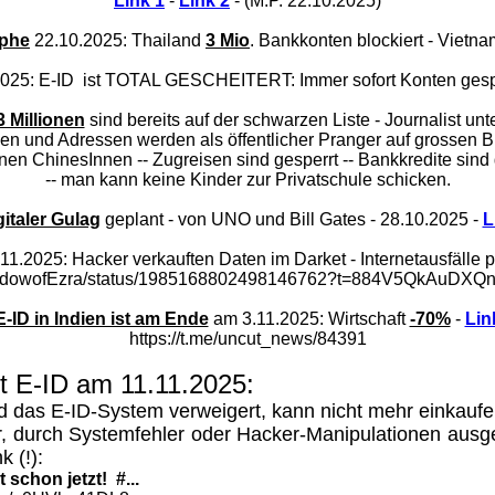
Link 1
-
Link 2
- (M.P. 22.10.2025)
ophe
22.10.2025: Thailand
3 Mio
. Bankkonten blockiert - Vietn
25: E-ID ist TOTAL GESCHEITERT: Immer sofort Konten gesperr
 Millionen
sind bereits auf der schwarzen Liste - Journalist un
amen und Adressen werden als öffentlicher Pranger auf grossen B
lionen ChinesInnen -- Zugreisen sind gesperrt -- Bankkredite si
-- man kann keine Kinder zur Privatschule schicken.
gitaler Gulag
geplant - von UNO und Bill Gates - 28.10.2025 -
L
.11.2025: Hacker verkauften Daten im Darket - Internetausfälle 
ShadowofEzra/status/1985168802498146762?t=884V5QkAuDXQ
E-ID in Indien ist am Ende
am 3.11.2025: Wirtschaft
-70%
-
Lin
https://t.me/uncut_news/84391
it E-ID am 11.11.2025:
nd das E-ID-System verweigert, kann nicht mehr einkaufen
her, durch Systemfehler oder Hacker-Manipulationen au
k (!):
 schon jetzt! #...