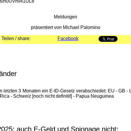
rts/n0UVhv41DL8
Meldungen
präsentiert von Michael Palomino
Teilen / share:
Facebook
änder
3
n letzten 3 Monaten ein E-ID-Gesetz verabschiedet: EU - GB - 
 Rica - Schweiz [noch nicht definitif] - Papua Neuguinea
25: auch E-Geld und Spionage nicht: