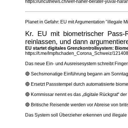
https://uncutnews.ch/wef-naher-berater-yuval-harari
Planet in Gefahr: EU mit Argumentation "illegale 
Kr. EU mit biometrischer Pass-R
reinlassen, und dann argumentiere
EU startet digitales Grenzkontrollsystem: Biomet
https://t.me/Impfschaden_Corona_Schweiz/12140
Das neue Ein- und Ausreisesystem schreibt Finger
🔴 Sechsmonatige Einführung begann am Sonnta
🔴 Ersetzt Passstempel durch automatisierte biom
🔴 Kommissar nennt es das „digitale Rückgrat“ der 
🔴 Britische Reisende werden vor Abreise von bri
Das System soll Überzieher erkennen und illegale M