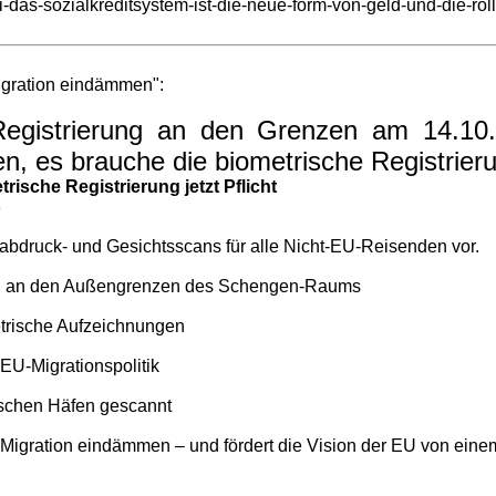
-das-sozialkreditsystem-ist-die-neue-form-von-geld-und-die-roll
Migration eindämmen":
egistrierung an den Grenzen am 14.10.2
n, es brauche die biometrische Registrieru
rische Registrierung jetzt Pflicht
8
abdruck- und Gesichtsscans für alle Nicht-EU-Reisenden vor.
g an den Außengrenzen des Schengen-Raums
etrische Aufzeichnungen
EU-Migrationspolitik
tischen Häfen gescannt
igration eindämmen – und fördert die Vision der EU von einem d