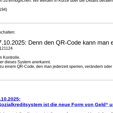
n zu ermöglichen. Wir werden in Kürze über die Details beraten
0194)
schalten:
 7.10.2025: Denn den QR-Code kann man e
/121124
n Kontrolle.
ber dieses System anerkannt.
 zu einem QR-Code, den man jederzeit sperren, verändern oder
.10.2025:
ozialkreditsystem ist die neue Form von Geld“ un