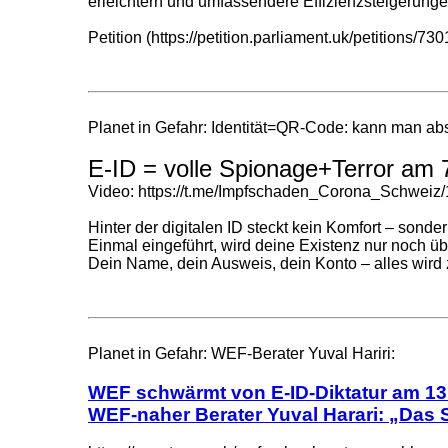
erleichtern und umfassendere Effizienzsteigerunge
Petition (https://petition.parliament.uk/petitions/73
Planet in Gefahr: Identität=QR-Code: kann man ab
E-ID = volle Spionage+Terror am
Video: https://t.me/Impfschaden_Corona_Schweiz
Hinter der digitalen ID steckt kein Komfort – sonder
Einmal eingeführt, wird deine Existenz nur noch ü
Dein Name, dein Ausweis, dein Konto – alles wird
Planet in Gefahr: WEF-Berater Yuval Hariri:
WEF schwärmt von E-ID-Diktatur am 13
WEF-naher Berater Yuval Harari: „Das S