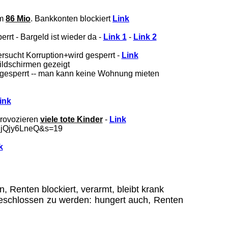
am
86 Mio
. Bankkonten blockiert
Link
t - Bargeld ist wieder da -
Link 1
-
Link 2
tersucht Korruption+wird gesperrt -
Link
ildschirmen gezeigt
nd gesperrt -- man kann keine Wohnung mieten
ink
provozieren
viele tote Kinder
-
Link
njQjy6LneQ&s=19
k
, Renten blockiert, verarmt, bleibt krank
sgeschlossen zu werden: hungert auch, Renten