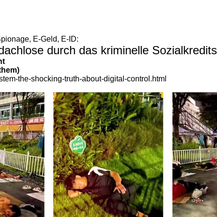
Spionage, E-Geld, E-ID:
chlose durch das kriminelle Sozialkredit
ht
 them)
tem-the-shocking-truth-about-digital-control.html