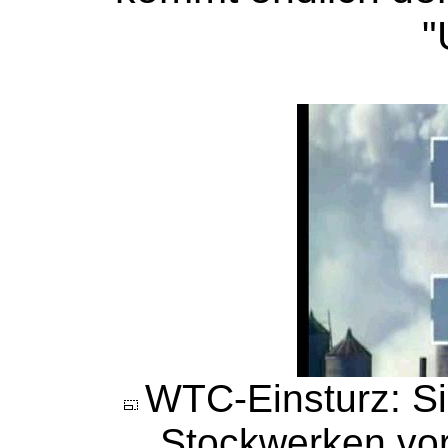
"
WTC-Einsturz: S
Stockwerken
vo