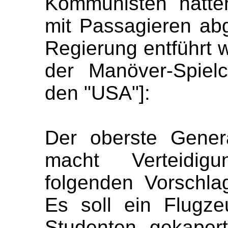
Kommunisten hätte
mit Passagieren ab
Regierung entführt w
der Manöver-Spiel
den "USA"]:
Der oberste Gener
macht Verteidigu
folgenden Vorschl
Es soll ein Flugze
Studenten gekaper