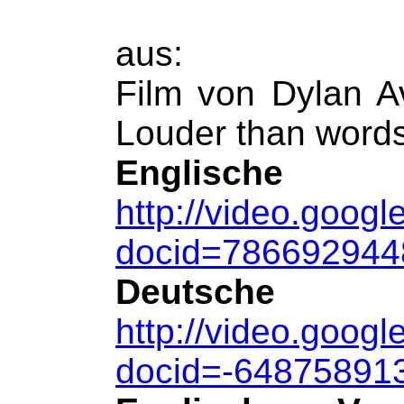
aus:
Film von Dylan A
Louder than word
Englisc
http://video.googl
docid=78669294
Deutsc
http://video.googl
docid=-6487589