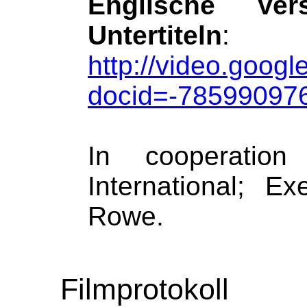
Englische Ve
Untertiteln
:
http://video.googl
docid=-78599097
In cooperatio
International; E
Rowe.
Filmprotokoll