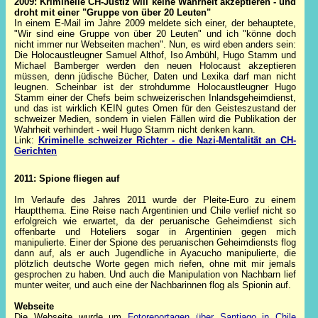
2009: Kriminelle CH-Justiz will keine Wahrheit akzeptieren - und
droht mit einer "Gruppe von über 20 Leuten"
In einem E-Mail im Jahre 2009 meldete sich einer, der behauptete,
"Wir sind eine Gruppe von über 20 Leuten" und ich "könne doch
nicht immer nur Webseiten machen". Nun, es wird eben anders sein:
Die Holocaustleugner Samuel Althof, Iso Ambühl, Hugo Stamm und
Michael Bamberger werden den neuen Holocaust akzeptieren
müssen, denn jüdische Bücher, Daten und Lexika darf man nicht
leugnen. Scheinbar ist der strohdumme Holocaustleugner Hugo
Stamm einer der Chefs beim schweizerischen Inlandsgeheimdienst,
und das ist wirklich KEIN gutes Omen für den Geisteszustand der
schweizer Medien, sondern in vielen Fällen wird die Publikation der
Wahrheit verhindert - weil Hugo Stamm nicht denken kann.
Link:
Kriminelle schweizer Richter - die Nazi-Mentalität an CH-
Gerichten
2011: Spione fliegen auf
Im Verlaufe des Jahres 2011 wurde der Pleite-Euro zu einem
Hauptthema. Eine Reise nach Argentinien und Chile verlief nicht so
erfolgreich wie erwartet, da der peruanische Geheimdienst sich
offenbarte und Hoteliers sogar in Argentinien gegen mich
manipulierte. Einer der Spione des peruanischen Geheimdiensts flog
dann auf, als er auch Jugendliche in Ayacucho manipulierte, die
plötzlich deutsche Worte gegen mich riefen, ohne mit mir jemals
gesprochen zu haben. Und auch die Manipulation von Nachbarn lief
munter weiter, und auch eine der Nachbarinnen flog als Spionin auf.
Webseite
Die Webseite wurde um
Fotoreportagen über Santiago in Chile