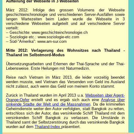
Aufteilung der Webseite in 3 Webseiten
März 2012: Infolge des grossen Volumens der Webseite
geschichteinchronologie und verschiedenen Server-Ausfällen sowie
langen Wartezeiten beim Laden wurde die Webseite in 3
verschiedene Webseiten aufgeteilt und auf verschiedene Server
verteilt:
-- Geschichte: www.geschichteinchronologie.ch
-- Soziologie etc.: www.soziologie-etc.com
-- Süd-"Amerika": www.am-sur.com
Mitte 2012: Verlagerung des Wohnsitzes nach Thailand -
Thailand im Selbstmord-Modus
Übersetzungsarbeiten und Erlernen der Thai-Sprache und der Thai-
Lebensweise. Erste Heilungen mit Naturmedizin.
Reise nach Vietnam im März 2013, die leider vorzeitig beendet
werden musste, weil Vietnam das Versenden von Geld ins Ausland
nicht zulässt, auch wenn das Geld von meinem Konto stammt.
Zurück in Thailand wurden im April 2013 u.a.
Webseiten über Agent-
Orange-Opfer
erstellt und es ergab sich auch eine
Analyse über
sinkende Städte der Welt und die Massnahmen
. Da die kriminellen
Geheimdienste weiter den Autor verfolgten, statt Bangkok zu retten,
entschloss sich der Autor, das versinkende Schiff Thailand mit dem
versinkenden Schiff Bangkok zu verlassen. Die Umstände in
Thailand samt der Selbstzerstörung durch das versinkende Bangkok
wurden auf dem
Thailand-Index
präsentiert.