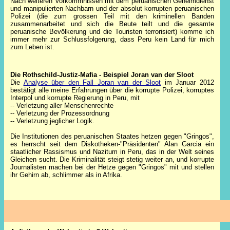
Nach weiteren Vorkommnissen mit dem peruanischen Geheimdienst
und manipulierten Nachbarn und der absolut korrupten peruanischen
Polizei (die zum grossen Teil mit den kriminellen Banden
zusammenarbeitet und sich die Beute teilt und die gesamte
peruanische Bevölkerung und die Touristen terrorisiert) komme ich
immer mehr zur Schlussfolgerung, dass Peru kein Land für mich
zum Leben ist.
Die Rothschild-Justiz-Mafia - Beispiel Joran van der Sloot
Die
Analyse über den Fall Joran van der Sloot
im Januar 2012
bestätigt alle meine Erfahrungen über die korrupte Polizei, korruptes
Interpol und korrupte Regierung in Peru, mit
-- Verletzung aller Menschenrechte
-- Verletzung der Prozessordnung
-- Verletzung jeglicher Logik.
Die Institutionen des peruanischen Staates hetzen gegen "Gringos",
es herrscht seit dem Diskotheken-"Präsidenten" Alan Garcia ein
staatlicher Rassismus und Nazitum in Peru, das in der Welt seines
Gleichen sucht. Die Kriminalität steigt stetig weiter an, u
nd korrupte
Journalisten machen bei der Hetze gegen "Gringos" mit und stellen
ihr Gehirn ab,
schlimmer als in Afrika.