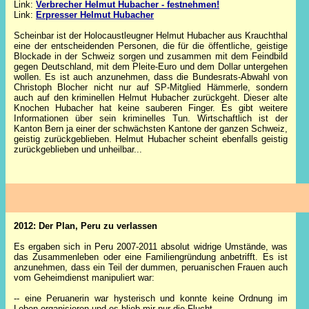
Link:
Verbrecher Helmut Hubacher - festnehmen!
Link:
Erpresser Helmut Hubacher
Scheinbar ist der Holocaustleugner Helmut Hubacher aus Krauchthal
eine der entscheidenden Personen, die für die öffentliche, geistige
Blockade in der Schweiz sorgen und zusammen mit dem Feindbild
gegen Deutschland, mit dem Pleite-Euro und dem Dollar untergehen
wollen. Es ist auch anzunehmen, dass die Bundesrats-Abwahl von
Christoph Blocher nicht nur auf SP-Mitglied Hämmerle, sondern
auch auf den kriminellen Helmut Hubacher zurückgeht. Dieser alte
Knochen Hubacher hat keine sauberen Finger. Es gibt weitere
Informationen über sein kriminelles Tun. Wirtschaftlich ist der
Kanton Bern ja einer der schwächsten Kantone der ganzen Schweiz,
geistig zurückgeblieben. Helmut Hubacher scheint ebenfalls geistig
zurückgeblieben und unheilbar...
2012: Der Plan, Peru zu verlassen
Es ergaben sich in Peru 2007-2011 absolut widrige Umstände, was
das Zusammenleben oder eine Familiengründung anbetrifft. Es ist
anzunehmen, dass ein Teil der dummen, peruanischen Frauen auch
vom Geheimdienst manipuliert war:
-- eine Peruanerin war hysterisch und konnte keine Ordnung im
Leben organisieren und es blieb mir nur die Flucht