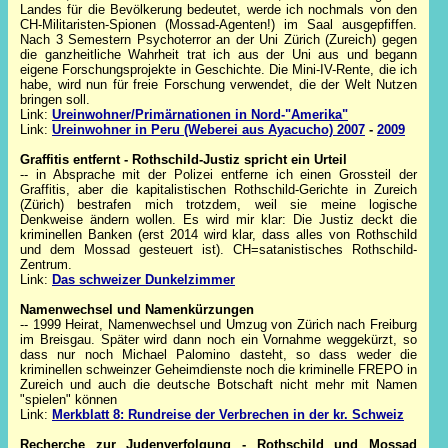
Landes für die Bevölkerung bedeutet, werde ich nochmals von den
CH-Militaristen-Spionen (Mossad-Agenten!) im Saal ausgepfiffen.
Nach 3 Semestern Psychoterror an der Uni Zürich (Zureich) gegen
die ganzheitliche Wahrheit trat ich aus der Uni aus und begann
eigene Forschungsprojekte in Geschichte. Die Mini-IV-Rente, die ich
habe, wird nun für freie Forschung verwendet, die der Welt Nutzen
bringen soll.
Link:
Ureinwohner/Primärnationen in Nord-"Amerika"
Link:
Ureinwohner in Peru (Weberei aus Ayacucho) 2007
-
2009
Graffitis entfernt - Rothschild-Justiz spricht ein Urteil
-- in Absprache mit der Polizei entferne ich einen Grossteil der
Graffitis, aber die kapitalistischen Rothschild-Gerichte in Zureich
(Zürich) bestrafen mich trotzdem, weil sie meine logische
Denkweise ändern wollen. Es wird mir klar: Die Justiz deckt die
kriminellen Banken (erst 2014 wird klar, dass alles von Rothschild
und dem Mossad gesteuert ist). CH=satanistisches Rothschild-
Zentrum.
Link:
Das schweizer Dunkelzimmer
Namenwechsel und Namenkürzungen
-- 1999 Heirat, Namenwechsel und Umzug von Zürich nach Freiburg
im Breisgau. Später wird dann noch ein Vornahme weggekürzt, so
dass nur noch Michael Palomino dasteht, so dass weder die
kriminellen schweinzer Geheimdienste noch die kriminelle FREPO in
Zureich und auch die deutsche Botschaft nicht mehr mit Namen
"spielen" können
Link:
Merkblatt 8: Rundreise der Verbrechen in der kr. Schweiz
Recherche zur Judenverfolgung - Rothschild und Mossad