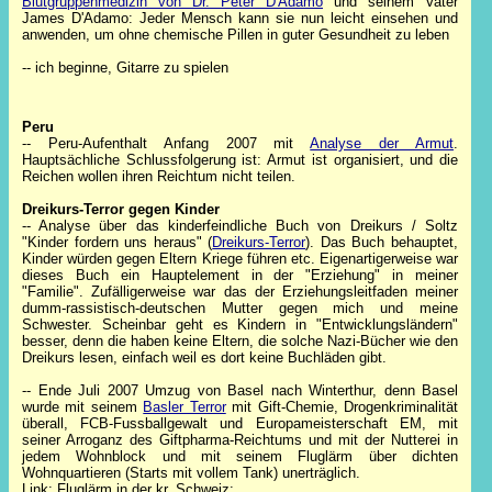
Blutgruppenmedizin von Dr. Peter D'Adamo
und seinem Vater
James D'Adamo: Jeder Mensch kann sie nun leicht einsehen und
anwenden, um ohne chemische Pillen in guter Gesundheit zu leben
-- ich beginne, Gitarre zu spielen
Peru
-- Peru-Aufenthalt Anfang 2007 mit
Analyse der Armut
.
Hauptsächliche Schlussfolgerung ist: Armut ist organisiert, und die
Reichen wollen ihren Reichtum nicht teilen.
Dreikurs-Terror gegen Kinder
-- Analyse über das kinderfeindliche Buch von Dreikurs / Soltz
"Kinder fordern uns heraus" (
Dreikurs-Terror
). Das Buch behauptet,
Kinder würden gegen Eltern Kriege führen etc. Eigenartigerweise war
dieses Buch ein Hauptelement in der "Erziehung" in meiner
"Familie". Zufälligerweise war das der Erziehungsleitfaden meiner
dumm-rassistisch-deutschen Mutter gegen mich und meine
Schwester. Scheinbar geht es Kindern in "Entwicklungsländern"
besser, denn die haben keine Eltern, die solche Nazi-Bücher wie den
Dreikurs lesen, einfach weil es dort keine Buchläden gibt.
-- Ende Juli 2007 Umzug von Basel nach Winterthur, denn Basel
wurde mit seinem
Basler Terror
mit Gift-Chemie, Drogenkriminalität
überall, FCB-Fussballgewalt und Europameisterschaft EM, mit
seiner Arroganz des Giftpharma-Reichtums und mit der Nutterei in
jedem Wohnblock und mit seinem Fluglärm über dichten
Wohnquartieren (Starts mit vollem Tank) unerträglich.
Link: Fluglärm in der kr. Schweiz: