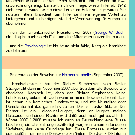
Mitarbeiter wussten alle von seiner Krankheit, und er wurde ab 1942
unzurechnungsfähig. Es stellt sich die Frage, wieso Hitler ab 1942
nicht ersetzt wurde, wieso diese Leute um Hitler so feige waren. Sie
nutzten Hitlers Krankheit, um Hitler zu ihrem eigenen Vorteil zu
hintergehen und zu betrügen, statt die Verantwortung für Europa zu
übernehmen
-- nun, der "amerikanische" Präsident von 2007 (
George W. Bush
,
ein Idiot) ist auch so ein Fall, und eine Mitarbeiter nutzen ihn nur aus
-- und die
Psychologie
ist bis heute nicht fähig, Krieg als Krankheit
zu definieren
-- Präsentation der Beweise zur
Holocausttabelle
(September 2007)
-- Komischerweise hat der Richter Stephensen vom Basler
Strafgericht dann im November 2007 aber trotzdem alle Beweise alle
abgelehnt. Komisch ist, dass der Richter Stephensen keine
Lohnkürzung bekommt, auch wenn er meine Beweise ablehnt. Das
ist schon ein komisches Justizsystem, und mit Neutralität oder
Demokratie hat das gar nichts zu tun. Das ist Justiz-Diktatur. Der
Richter ist ein Hologaust-Leugner, denn er leugnet meinen
Holocaust, und dieser Richter wird dafür auch noch gut bezahlt. Im
Winter 2007 / 2008 musste ich dann an Deutschland eine Busse
bezahlen, die absolut ungerechtfertigt war, von einem erfundenen
Verfahren, das keine Grundlage hat. Diese Prozesse wurden nur
durchgeführt, um meine Denkweise zu ändern. Die Justiz-Diktatur in