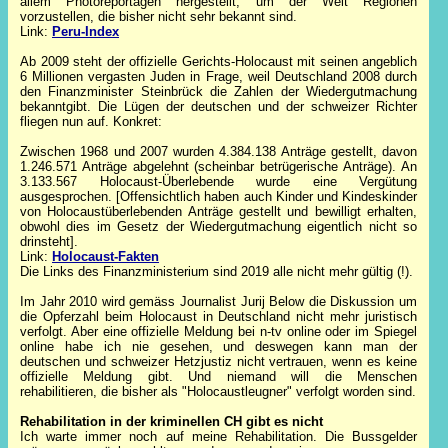
allem Photoreportagen hergestellt, um der Welt Regionen
vorzustellen, die bisher nicht sehr bekannt sind.
Link:
Peru-Index
Ab 2009 steht der offizielle Gerichts-Holocaust mit seinen angeblich
6 Millionen vergasten Juden in Frage, weil Deutschland 2008 durch
den Finanzminister Steinbrück die Zahlen der Wiedergutmachung
bekanntgibt. Die Lügen der deutschen und der schweizer Richter
fliegen nun auf. Konkret:
Zwischen 1968 und 2007 wurden 4.384.138 Anträge gestellt, davon
1.246.571 Anträge abgelehnt (scheinbar betrügerische Anträge). An
3.133.567 Holocaust-Überlebende wurde eine Vergütung
ausgesprochen. [Offensichtlich haben auch Kinder und Kindeskinder
von Holocaustüberlebenden Anträge gestellt und bewilligt erhalten,
obwohl dies im Gesetz der Wiedergutmachung eigentlich nicht so
drinsteht].
Link:
Holocaust-Fakten
Die Links des Finanzministerium sind 2019 alle nicht mehr gültig (!).
Im Jahr 2010 wird gemäss Journalist Jurij Below die Diskussion um
die Opferzahl beim Holocaust in Deutschland nicht mehr juristisch
verfolgt. Aber eine offizielle Meldung bei n-tv online oder im Spiegel
online habe ich nie gesehen, und deswegen kann man der
deutschen und schweizer Hetzjustiz nicht vertrauen, wenn es keine
offizielle Meldung gibt. Und niemand will die Menschen
rehabilitieren, die bisher als "Holocaustleugner" verfolgt worden sind.
Rehabilitation in der kriminellen CH gibt es nicht
Ich warte immer noch auf meine Rehabilitation. Die Bussgelder