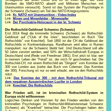
Bomben die NWO-NATO abwirft und Millionen Menschen mit
Uranmunition verseucht). Somit ist das System der Psychologie in
der Schweinz (Schweiz) ein Teil des NATO-Kriegssystems.
Link:
Kr. NATO mit Uranmunition - Video-Index
Link:
Minen und Minenfelder - Minenopfer
Link:
Der Psychiatrie-Holocaust in der kr. Schweiz
Die Rothschild-Geldinsel Schweinz (Schwe
iz)
Erst 2014 fliegt die kriminelle Schweinz (Schweiz) als Rothschild-
Geldinsel auf ("Club of the Isles", beschrieben im Buch "Die
Rothschilds" von Knechtel). Seit 1850 ist die CH die Geldinsel der
Rothschilds in Kontinentaleuropa. Rundherum wird alles in Ruinen
manipuliert, nur die Schweinz bleibt heil. Und Deutschland soll alle
50 Jahre zerstört werden, weil 50% der Wirtschaftskraft Europas in
Deutschland sind (Rede von Freedman 1961). Erst jetzt ist klar, wer
in meinem Leben der "Feind" ist, der mich IV geschrieben hat: Die
Rothschild-CH, mit einem Rothschild als "Dirigent" vom Komitee der
300 von London aus (siehe das Buch von Coleman: Das Komitee
der 300). Forschung ist nur so weit erlaubt, wie sie den Rothschilds
nützt.
Link:
Das Komitee der 300 - mit dem Rothschild-Tribunal mit
dem negativen Ausserirdischen Luzifer in London
Link:
Knechtel: Die Rothschilds
Wer Frieden will, ist im kriminellen Rothschild-Syste
m in
Europa nicht willkommen
Logisches Denken und Visionen für den Frieden werden von den
kriminellen Psychologen im Rothschild-Militaristenstaat Schweinz
(Schweiz) als "Krankheit" betrachtet. Die Psychologen haben den