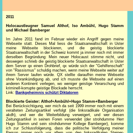
2011
Holocaustleugner Samuel Althof, Iso Ambühl, Hugo Stamm
und Michael Bamberger
Im Jahre 2011 fand im Februar wieder ein Angriff gegen meine
Webseite statt. Dieses Mal liess die Staatsanwaltschaft in Uster
meine Webseite blockieren, und die geistig blockierte
Staatsanwaltschaft in der Schweiz kommt ja immer noch mit immer
derselben Begründung: Mein neuer Holocaust stimme nicht, und
deswegen schrieb die geistig blockierte Staatsanwaltschaft in Uster
dem Server qx einen Drohbrief, qx würde sich der "Gehilfenschaft"
von "Rassismus" schuldig machen, wenn meine Webseite weiter auf
ihrem Server laufen würde. QX stellte daraufhin meine Webseite
ohne Vorankündigung ab, und ich musste die Webseite auf einen
anderen Kontinent verlegen, wo weniger geistige Verarschung und
kriminell-korrupte geistige Blockade herrscht.
Link:
Bankgeheimnis schützt Diktatoren
Blockierte Geister: Althof+Ambühl+Hugo Stamm+Bamberger
Bei Berücksichtigung, wer mich da seit 1999 immer noch mit einem
veralteten Zeitungsartikel verfolgt (die linksradikale Organisation
akdh), und wer die Weiterbildung verweigert, und wer diesen
Zeitungsartikel in seinen Foren verwendet (der strohdumme Herr
Hugo Stamm und sein strohdummer Kollege Bamberger), komme
ich zur Schlussfolgerung, dass die politische Verfolgung meiner
Person immer noch vor allem von den linksradikalen Steiner-