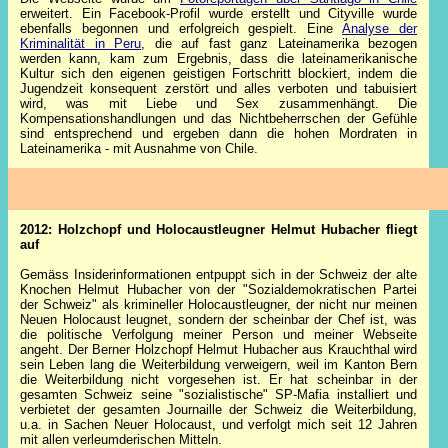
erweitert. Ein Facebook-Profil wurde erstellt und Cityville wurde
ebenfalls begonnen und erfolgreich gespielt. Eine
Analyse der
Kriminalität in Peru
, die auf fast ganz Lateinamerika bezogen
werden kann, kam zum Ergebnis, dass die lateinamerikanische
Kultur sich den eigenen geistigen Fortschritt blockiert, indem die
Jugendzeit konsequent zerstört und alles verboten und tabuisiert
wird, was mit Liebe und Sex zusammenhängt. Die
Kompensationshandlungen und das Nichtbeherrschen der Gefühle
sind entsprechend und ergeben dann die hohen Mordraten in
Lateinamerika - mit Ausnahme von Chile.
2012: Holzchopf und Holocaustleugner Helmut Hubacher fliegt
auf
Gemäss Insiderinformationen entpuppt sich in der Schweiz der alte
Knochen Helmut Hubacher von der "Sozialdemokratischen Partei
der Schweiz" als krimineller Holocaustleugner, der nicht nur meinen
Neuen Holocaust leugnet, sondern der scheinbar der Chef ist, was
die politische Verfolgung meiner Person und meiner Webseite
angeht. Der Berner Holzchopf Helmut Hubacher aus Krauchthal wird
sein Leben lang die Weiterbildung verweigern, weil im Kanton Bern
die Weiterbildung nicht vorgesehen ist. Er hat scheinbar in der
gesamten Schweiz seine "sozialistische" SP-Mafia installiert und
verbietet der gesamten Journaille der Schweiz die Weiterbildung,
u.a. in Sachen Neuer Holocaust, und verfolgt mich seit 12 Jahren
mit allen verleumderischen Mitteln.