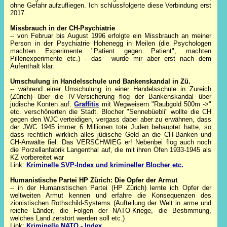
ohne Gefahr aufzufliegen. Ich schlussfolgerte diese Verbindung erst
2017.
Missbrauch in der CH-Psychiatrie
-- von Februar bis August 1996 erfolgte ein Missbrauch an meiner
Person in der Psychiatrie Hohenegg in Meilen (die Psychologen
machten Experimente "Patient gegen Patient", machten
Pillenexperimente etc.) - das wurde mir aber erst nach dem
Aufenthalt klar.
Umschulung in Handelsschule und Bankenskandal in Zü.
-- während einer Umschulung in einer Handelsschule in Zureich
(Zürich) über die IV-Versicherung flog der Bankenskandal über
jüdische Konten auf.
Graffitis
mit Wegweisern "Raubgold 500m ->"
etc. verschönerten die Stadt.
Blocher "Sennebüebli" wollte die CH
gegen den WJC verteidigen, vergass dabei aber zu erwähnen, dass
der JWC 1945 immer 6 Millionen tote Juden behauptet hatte, so
dass rechtlich wirklich alles jüdische Geld an die CH-Banken und
CH-Anwälte fiel. Das VERSCHWIEG er! Nebenbei flog auch noch
die Porzellanfabrik Langenthal auf, die mit ihren Öfen 1933-1945 als
KZ vorbereitet war
Link:
Kriminelle SVP-Index und krimineller Blocher etc.
Humanistische Partei HP Zürich: Die Opfer d
er Armut
-- in der Humanistischen Partei (HP Zürich) lernte ich Opfer der
weltweiten Armut kennen und erfahre die Konsequenzen des
zionistischen Rothschild-Systems (Aufteilung der Welt in arme und
reiche Länder, die Folgen der NATO-Kriege, die Bestimmung,
welches Land zerstört werden soll etc.)
Link:
Kriminelle NATO - Index