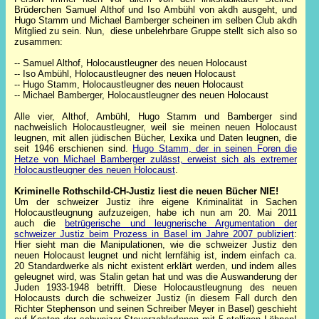
Brüderchen Samuel Althof und Iso Ambühl von akdh ausgeht, und
Hugo Stamm und Michael Bamberger scheinen im selben Club akdh
Mitglied zu sein. Nun, diese unbelehrbare Gruppe stellt sich also so
zusammen:
-- Samuel Althof, Holocaustleugner des neuen Holocaust
-- Iso Ambühl,
Holocaustleugner des neuen Holocaust
-- Hugo Stamm
,
Holocaustleugner des neuen Holocaust
-- Michael Bamberger
,
Holocaustleugner des neuen Holocaust
Alle vier, Althof, Ambühl, Hugo Stamm und Bamberger sind
nachweislich Holocaustleugner, weil sie meinen neuen Holocaust
leugnen, mit allen jüdischen Bücher, Lexika und Daten leugnen, die
seit 1946 erschienen sind.
Hugo Stamm, der in seinen Foren die
Hetze von Michael Bamberger zulässt, erweist sich als extremer
Holocaustleugner des neuen Holocaust
.
Kriminelle Rothschild-CH-Justiz liest die neuen Bücher NIE!
Um der schweizer Justiz ihre eigene Kriminalität in Sachen
Holocaustleugnung aufzuzeigen, habe ich nun am 20. Mai 2011
auch die
betrügerische und leugnerische Argumentation der
schweizer Justiz beim Prozess in Basel im Jahre 2007 publiziert
:
Hier sieht man die Manipulationen, wie die schweizer Justiz den
neuen Holocaust leugnet und nicht lernfähig ist, indem einfach ca.
20 Standardwerke als nicht existent erklärt werden, und indem alles
geleugnet wird, was Stalin getan hat und was die Auswanderung der
Juden 1933-1948 betrifft
. Diese Holocaustleugnung des neuen
Holocausts durch die schweizer Justiz (in diesem Fall durch den
Richter Stephenson und seinen Schreiber Meyer in Basel) geschieht