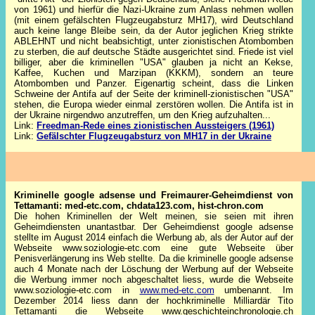
von 1961) und hierfür die Nazi-Ukraine zum Anlass nehmen wollen
(mit einem gefälschten Flugzeugabsturz MH17), wird Deutschland
auch keine lange Bleibe sein, da der Autor jeglichen Krieg strikte
ABLEHNT und nicht beabsichtigt, unter zionistischen Atombomben
zu sterben, die auf deutsche Städte ausgerichtet sind. Friede ist viel
billiger, aber die kriminellen "USA" glauben ja nicht an Kekse,
Kaffee, Kuchen und Marzipan (KKKM), sondern an teure
Atombomben und Panzer. Eigenartig scheint, dass die Linken
Schweine der Antifa auf der Seite der kriminell-zionistischen "USA"
stehen, die Europa wieder einmal zerstören wollen. Die Antifa ist in
der Ukraine nirgendwo anzutreffen, um den Krieg aufzuhalten...
Link:
Freedman-Rede eines zionistischen Aussteigers (1961)
Link:
Gefälschter Flugzeugabsturz von MH17 in der Ukraine
Kriminelle google adsense und Freimaurer-Geheimdienst von
Tettamanti: med-etc.com, chdata123.com, hist-chron.com
Die hohen Kriminellen der Welt meinen, sie seien mit ihren
Geheimdiensten unantastbar. Der Geheimdienst google adsense
stellte im August 2014 einfach die Werbung ab, als der Autor auf der
Webseite www.soziologie-etc.com eine gute Webseite über
Penisverlängerung ins Web stellte. Da die kriminelle google adsense
auch 4 Monate nach der Löschung der Werbung auf der Webseite
die Werbung immer noch abgeschaltet liess, wurde die Webseite
www.soziologie-etc.com in
www.med-etc.com
umbenannt. Im
Dezember 2014 liess dann der hochkriminelle Milliardär Tito
Tettamanti die Webseite www.geschichteinchronologie.ch