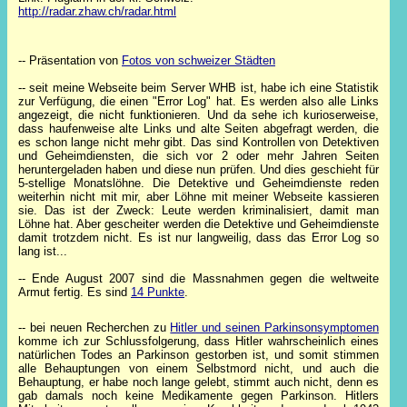
http://radar.zhaw.ch/radar.html
-- Präsentation von
Fotos von schweizer Städten
-- seit meine Webseite beim Server WHB ist, habe ich eine Statistik
zur Verfügung, die einen "Error Log" hat. Es werden also alle Links
angezeigt, die nicht funktionieren. Und da sehe ich kurioserweise,
dass haufenweise alte Links und alte Seiten abgefragt werden, die
es schon lange nicht mehr gibt. Das sind Kontrollen von Detektiven
und Geheimdiensten, die sich vor 2 oder mehr Jahren Seiten
heruntergeladen haben und diese nun prüfen. Und dies geschieht für
5-stellige Monatslöhne. Die Detektive und Geheimdienste reden
weiterhin nicht mit mir, aber Löhne mit meiner Webseite kassieren
sie. Das ist der Zweck: Leute werden kriminalisiert, damit man
Löhne hat. Aber gescheiter werden die Detektive und Geheimdienste
damit trotzdem nicht. Es ist nur langweilig, dass das Error Log so
lang ist...
-- Ende August 2007 sind die Massnahmen gegen die weltweite
Armut fertig. Es sind
14 Punkte
.
-- bei neuen Recherchen zu
Hitler und seinen Parkinsonsymptomen
komme ich zur Schlussfolgerung, dass Hitler wahrscheinlich eines
natürlichen Todes an Parkinson gestorben ist, und somit stimmen
alle Behauptungen von einem Selbstmord nicht, und auch die
Behauptung, er habe noch lange gelebt, stimmt auch nicht, denn es
gab damals noch keine Medikamente gegen Parkinson. Hitlers