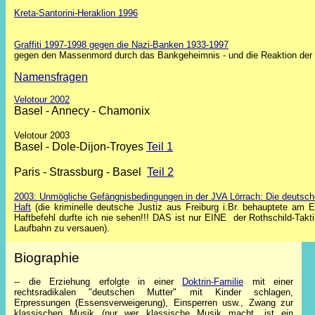
Kreta-Santorini-Heraklion 1996
Graffiti 1997-1998 gegen die Nazi-Banken 1933-1997
gegen den Massenmord durch das Bankgeheimnis - und die Reaktion der S
Namensfragen
Velotour 2002
Basel - Annecy - Chamonix
Velotour 2003
Basel - Dole-Dijon-Troyes
Teil 1
Paris - Strassburg - Basel
Teil 2
2003: Unmögliche Gefängnisbedingungen in der JVA Lörrach: Die deutsche 
Haft
(die kriminelle deutsche Justiz aus Freiburg i.Br. behauptete am En
Haftbefehl durfte ich nie sehen!!! DAS ist nur EINE der Rothschild-Tak
Laufbahn zu versauen).
Biographie
-- die Erziehung erfolgte in einer
Doktrin-Familie
mit einer
rechtsradikalen "deutschen Mutter" mit Kinder schlagen,
Erpressungen (Essensverweigerung), Einsperren usw., Zwang zur
klassischen Musik (nur wer klassische Musik macht, ist ein