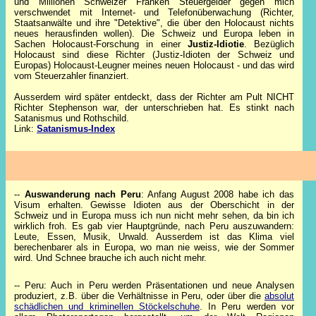
und Millionen Schweizer Franken Steuergelder gegen mich
verschwendet mit Internet- und Telefonüberwachung (Richter,
Staatsanwälte und ihre "Detektive", die über den Holocaust nichts
neues herausfinden wollen). Die Schweiz und Europa leben in
Sachen Holocaust-Forschung in einer
Justiz-Idiotie
. Bezüglich
Holocaust sind diese Richter (Justiz-Idioten der Schweiz und
Europas) Holocaust-Leugner meines neuen Holocaust - und das wird
vom Steuerzahler finanziert.
Ausserdem wird später entdeckt, dass der Richter am Pult NICHT
Richter Stephenson war, der unterschrieben hat. Es stinkt nach
Satanismus und Rothschild.
Link:
Satanismus-Index
--
Auswanderung nach Peru
: Anfang August 2008 habe ich das
Visum erhalten. Gewisse Idioten aus der Oberschicht in der
Schweiz und in Europa muss ich nun nicht mehr sehen, da bin ich
wirklich froh. Es gab vier Hauptgründe, nach Peru auszuwandern:
Leute, Essen, Musik, Urwald. Ausserdem ist das Klima viel
berechenbarer als in Europa, wo man nie weiss, wie der Sommer
wird. Und Schnee brauche ich auch nicht mehr.
-- Peru:
Auch in Peru werden Präsentationen und neue Analysen
produziert, z.B. über die Verhältnisse in Peru, oder über die
absolut
schädlichen und kriminellen Stöckelschuhe
.
In Peru werden vor