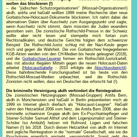
wollen das blockiere
n (!)
-- die "jüdischen Schutzorganisationen" (Mossad-Organisationen!)
akdh, antifa und haGalil wollten 1999 meine Recherche über neue
Gorbatschow-Holocaust-Dokumente blockieren. Ich nahm dabei die
alternativen Daten über Auschwitz zum Ausgangspunkt und sagte,
wenn Auschwitz nicht stimmt, dann müssten die Juden woanders
gestorben sein. Die zionistische Rothschild-Presse in der Schweiz
wollte aber nicht lesen und stempelte mich fortan zum
Rechtsradikalen, und deutsche Gerichte folgten dem schweinzer
Beispiel. Die Rothschild-Justiz schlug mit der Nazi-Keule gegen
mich und gegen die Wahrheit. Die von Gorbatschow freigegebenen
KGB-Akten werden von den CH-Medien bis heute geleugnet (2018),
und die
Gorbatschow-Leugner
formen ein Rothschild-Justizkartell,
das mit absolut illegalen Mitteln gegen die neuen Holocaust-Daten
arbeitet (
Holocausttabelle
- 2010 erfolgte der
Abschlussbericht
).
Diese bahnbrechende Forschungsarbeit ist bis heute von den
Rothschild-Mossad-Medien unbeachtet, weil die Rothschild-
Zionisten nicht wollen, dass ein Deutscher das erforscht hat (!).
Die kriminelle Vereinigung akdh verhindert die Reintegration
Die zionistischen Hetzergruppen (Mossad-Gruppen) Antifa Bern,
akdh in Münchenstein und haGalil in Berlin präsentierten mich ab
1999 im Internet gleich dreifach als "Holocaust-Leugner". HaGalil
nahm den Hetzartikel 2006 vom Netz, die Antifa Bern 2008, aber die
kriminelle schweinzer Gruppe akdh (ein Ex-Psychiatriepfleger und
Steiner-Schüler Samuel Althof und dem Lügenjournalist und Steiner-
Schüler Iso Ambühl) hetzen mit Rufmord, Lügen und falschen
Namen (!) bis 2018.
Durch diesen Hetzartikel von akdh im Internet
wird jegliche Reintegration in die "normale" Gesellschaft, wie sie die
Psychologie eigentlich anstrebt, verunmöglicht.
Somit geht die