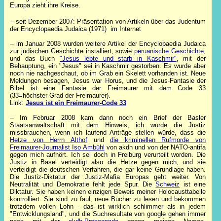
Europa zieht ihre Kreise.
-- seit Dezember 2007: Präsentation von Artikeln über das Judentum
der Encyclopaedia Judaica (1971) im Internet
-- im Januar 2008 wurden weitere Artikel der Encyclopaedia Judaica
zur jüdischen Geschichte installiert, sowie
peruanische Geschichte
,
und das Buch
"Jesus lebte und starb in Kaschmir"
, mit der
Behauptung, ein "Jesus" sei in Kaschmir gestorben. Es wurde aber
noch nie nachgeschaut, ob im Grab ein Skelett vorhanden ist. Neue
Meldungen besagen, Jesus war Horus, und die Jesus-Fantasie der
Bibel ist eine Fantasie der Freimaurer mit dem Code 33
(33=höchster Grad der Freimaurer).
Link:
Jesus ist ein Freimaurer-Code 33
-- Im Februar 2008 kam dann noch ein Brief der Basler
Staatsanwaltschaft mit dem Hinweis, ich würde die Justiz
missbrauchen, wenn ich laufend Anträge stellen würde, dass die
Hetze von Herrn Althof
und
die kriminellen Rufmorde von
Freimaurer-Journalist Iso Ambühl
von akdh und von der NATO-antifa
gegen mich aufhört. Ich sei doch in Freiburg verurteilt worden. Die
Justiz in Basel verteidigt also die Hetze gegen mich, und sie
verteidigt die deutschen Verfahren, die gar keine Grundlage haben.
Die Justiz-Diktatur der Justiz-Mafia Europas geht weiter. Von
Neutralität und Demokratie fehlt jede Spur. Die
Schweiz
ist eine
Diktatur. Sie haben keinen einzigen Beweis meiner Holocausttabelle
kontrolliert. Sie sind zu faul, neue Bücher zu lesen und bekommen
trotzdem vollen Lohn - das ist wirklich schlimmer als in jedem
"Entwicklungsland", und die Suchresultate von google gehen immer