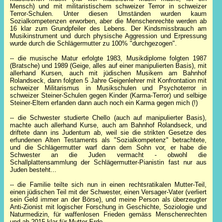
Mensch) und mit militaristischem schweizer Terror in schweizer
Terror-Schulen. Unter diesen Umständen wurden kaum
Sozialkompetenzen erworben, aber die Menschenrechte werden ab
16 klar zum Grundpfeiler des Lebens. Der Kindsmissbrauch am
Musikinstrument und durch physische Aggression und Erpressung
wurde durch die Schlägermutter zu 100% "durchgezogen".
-- die musische Matur erfolgte 1983, Musikdiplome folgten 1987
(Bratsche) und 1989 (Geige, alles auf einer manipulierten Basis), mit
allerhand Kursen, auch mit jüdischen Musikern am Bahnhof
Rolandseck, dann folgten 5 Jahre Geigenlehrer mit Konfrontation mit
schweizer Militarismus in Musikschulen und Psychoterror in
schweizer Steiner-Schulen gegen Kinder (Karma-Terror) und selbige
Steiner-Eltern erfanden dann auch noch ein Karma gegen mich (!)
-- die Schwester studierte Chello (auch auf manipulierter Basis),
machte auch allerhand Kurse, auch am Bahnhof Rolandseck, und
driftete dann ins Judentum ab, weil sie die strikten Gesetze des
erfundenen Alten Testaments als "Sozialkompetenz" betrachtete,
und die Schlägermutter warf dann dem Sohn vor, er habe die
Schwester an die Juden vermacht - obwohl die
Schallplattensammlung der Schlägermutter-Pianistin fast nur aus
Juden besteht...
-- die Familie teilte sich nun in einen rechtsratikalen Mutter-Teil,
einen jüdischen Teil mit der Schwester, einen Versager-Vater (verliert
sein Geld immer an der Börse), und meine Person als überzeugter
Anti-Zionist mit logischer Forschung in Geschichte, Soziologie und
Naturmedizin, für waffenlosen Frieden gemäss Menschenrechten
und ab 2015 klar für Mutter Erde.