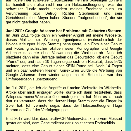
auf Kosten der schweizer SteuerzahlerInnen mit 5-stelligen Löhnen!
Es handelt sich also nicht nur um Holocaustleugnung, was die
schweizer Justiz macht, sondern meines Erachtens auch um
Veruntreuung bzw. Betrug. Richter Stephenson und sein
Gerichtsschreiber Meyer haben Stunden "aufgeschrieben", die sie
gar nicht gearbeitet haben.
Juni 2011: Google Adsense hat Probleme mit Geburten+Statuen
Im Juni 2011 folgte dann ein weiterer Angriff auf meine Webseite,
dieses Mal auf die Werbung. Irgendjemand (wahrscheinlich der
Holocaustleugner Hugo Stamm) behauptete, ein Foto einer Geburt
und Fotos griechischer Statuen seien Pornographie und Google
Adsense schaltete ohne Vorwarnung die Werbung ab. Nun, ich
platzierte dann eine Umfrage neben das Geburtsfoto, ob eine Geburt
"Porno" sei, und nach 10 Tagen ergab sich ein Resultat, dass 86%
meinten, dass eine Geburt sicher KEIN Porno sei. Nach 14 Tagen
und ein paar weiteren kleinen Korrekturen wurde die Werbung von
Google Adsense dann wieder angeschaltet. Scheinbar war das
Umfrageergebnis überzeugend.
Im Juli 2011, als ich die Angriffe auf meine Webseite im Wikipedia-
Artikel über mich eintragen wollte, durfte ich dann feststellen, dass
Wikipedia meine Webseite über mich gelöscht hat. Nun, es ist auch
dort zu vermuten, dass der Hetzer Hugo Stamm dort die Finger im
Spiel hat. Ich vermute sogar, dass der Holocaustleugner Hugo
Stamm der Chef der Verfolgergruppe ist.
Erst 2017 wird klar, dass akdh+CH-Medien+Justiz alle vom Mossad
gesteuert sind, dem Geheimdienst der zionistischen Rothschilds.