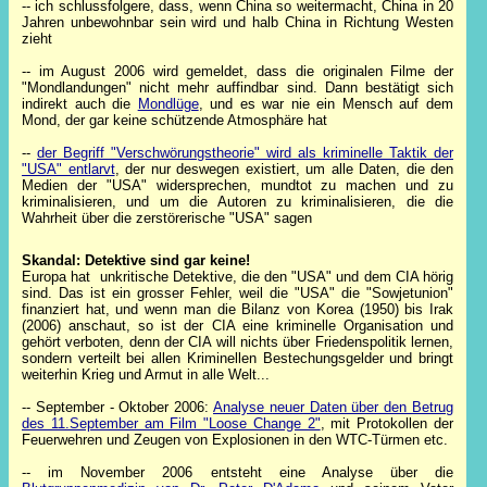
-- ich schlussfolgere, dass, wenn China so weitermacht, China in 20
Jahren unbewohnbar sein wird und halb China in Richtung Westen
zieht
-- im August 2006 wird gemeldet, dass die originalen Filme der
"Mondlandungen" nicht mehr auffindbar sind. Dann bestätigt sich
indirekt auch die
Mondlüge
, und es war nie ein Mensch auf dem
Mond, der gar keine schützende Atmosphäre hat
--
der Begriff "Verschwörungstheorie" wird als kriminelle Taktik der
"USA" entlarvt
, der nur deswegen existiert, um alle Daten, die den
Medien der "USA" widersprechen, mundtot zu machen und zu
kriminalisieren, und um die Autoren zu kriminalisieren, die die
Wahrheit über die zerstörerische "USA" sagen
Skandal: Detektive sind gar keine!
Europa hat unkritische Detektive, die den "USA" und dem CIA hörig
sind. Das ist ein grosser Fehler, weil die "USA" die "Sowjetunion"
finanziert hat, und wenn man die Bilanz von Korea (1950) bis Irak
(2006) anschaut, so ist der CIA eine kriminelle Organisation und
gehört verboten, denn der CIA will nichts über Friedenspolitik lernen,
sondern verteilt bei allen Kriminellen Bestechungsgelder und bringt
weiterhin Krieg und Armut in alle Welt...
-- September - Oktober 2006:
Analyse neuer Daten über den Betrug
des 11.September am Film "Loose Change 2"
, mit Protokollen der
Feuerwehren und Zeugen von Explosionen in den WTC-Türmen etc.
-- im November 2006 entsteht eine Analyse über die