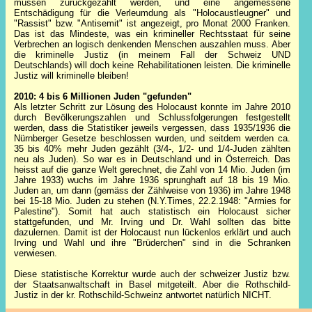
müssen zurückgezahlt werden, und eine angemessene
Entschädigung für die Verleumdung als "Holocaustleugner" und
"Rassist" bzw. "Antisemit" ist angezeigt, pro Monat 2000 Franken.
Das ist das Mindeste, was ein krimineller Rechtsstaat für seine
Verbrechen an logisch denkenden Menschen auszahlen muss. Aber
die kriminelle Justiz (in meinem Fall der Schweiz UND
Deutschlands) will doch keine Rehabilitationen leisten. Die kriminelle
Justiz will kriminelle bleiben!
2010: 4 bis 6 Millionen Juden "gefunden"
Als letzter Schritt zur Lösung des Holocaust konnte im Jahre 2010
durch Bevölkerungszahlen und Schlussfolgerungen festgestellt
werden, dass die Statistiker jeweils vergessen, dass 1935/1936 die
Nürnberger Gesetze beschlossen wurden, und seitdem werden ca.
35 bis 40% mehr Juden gezählt (3/4-, 1/2- und 1/4-Juden zählten
neu als Juden). So war es in Deutschland und in Österreich. Das
heisst auf die ganze Welt gerechnet, die Zahl von 14 Mio. Juden (im
Jahre 1933) wuchs im Jahre 1936 sprunghaft auf 18 bis 19 Mio.
Juden an, um dann (gemäss der Zählweise von 1936) im Jahre 1948
bei 15-18 Mio. Juden zu stehen (N.Y.Times, 22.2.1948: "Armies for
Palestine"). Somit hat auch statistisch ein Holocaust sicher
stattgefunden, und Mr. Irving und Dr. Wahl sollten das bitte
dazulernen. Damit ist der Holocaust nun lückenlos erklärt und auch
Irving und Wahl und ihre "Brüderchen" sind in die Schranken
verwiesen.
Diese statistische Korrektur wurde auch der schweizer Justiz bzw.
der Staatsanwaltschaft in Basel mitgeteilt. Aber die Rothschild-
Justiz in der kr. Rothschild-Schweinz antwortet natürlich NICHT.