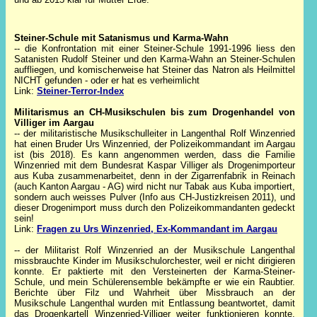
Steiner-Schule mit Satanismus und Karma-Wahn
-- die Konfrontation mit einer Steiner-Schule 1991-1996 liess den
Satanisten Rudolf Steiner und den Karma-Wahn an Steiner-Schulen
auffliegen, und komischerweise hat Steiner das Natron als Heilmittel
NICHT gefunden - oder er hat es verheimlicht
Link:
Steiner-Terror-Index
Militarismus an CH-Musikschulen bis zum Drogenhandel von
Villiger im Aargau
-- der militaristische Musikschulleiter in Langenthal Rolf Winzenried
hat einen Bruder Urs Winzenried, der Polizeikommandant im Aargau
ist (bis 2018). Es kann angenommen werden, dass die Familie
Winzenried mit dem Bundesrat Kaspar Villiger als Drogenimporteur
aus Kuba zusammenarbeitet, denn in der Zigarrenfabrik in Reinach
(auch Kanton Aargau - AG) wird nicht nur Tabak aus Kuba importiert,
sondern auch weisses Pulver (Info aus CH-Justizkreisen 2011), und
dieser Drogenimport muss durch den Polizeikommandanten gedeckt
sein!
Link:
Fragen zu Urs Winzenried, Ex-Kommandant im Aargau
-- der Militarist Rolf Winzenried an der Musikschule Langenthal
missbrauchte Kinder im Musikschulorchester, weil er nicht dirigieren
konnte. Er paktierte mit den Versteinerten der Karma-Steiner-
Schule, und mein Schülerensemble bekämpfte er wie ein Raubtier.
Berichte über Filz und Wahrheit über Missbrauch an der
Musikschule Langenthal wurden mit Entlassung beantwortet, damit
das Drogenkartell Winzenried-Villiger weiter funktionieren konnte,