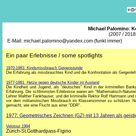
Michael Palomino: Ko
(2007 / 2018
E-Mail: michael.palomino@yandex.c
Ein paar Erlebnisse / some spotlights
1970-1983: Kindsmissbrauch Geigenstunde
Die Erfahrung als missbrauchtes Kind und die Konfrontation als Geigenleh
1977-1981: Hetze gegen deutsche Kinder im Ausland
Die Kindheit und Jugend, als "deutsches" Kind in der kriminellen Ba
Erfahrung. Die schlimmsten Erlebnisse waren am "Mathematisch-Naturwi
Lehrer Walther Fankhauser, und der kriminelle Rektor Rolf Hartmann und s
vor dem militaristischen Missbrauch im Klassenzimmer zu schützen. Nac
gemacht, wie eine Flucht aus einer "DDR".
1977: Geometrisches Zeichnen (GZ) mit 13 Jahren als geist
Velotour 1994
Zürich-St.Gotthardpass-Figino