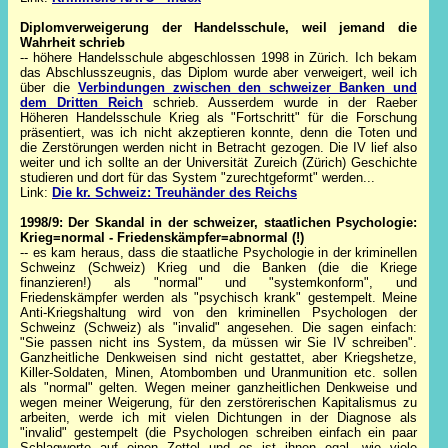
Diplomverweigerung der Handelsschule, weil jemand die
Wahrheit schr
ieb
-- höhere Handelsschule abgeschlossen 1998 in Zürich. Ich bekam
das Abschlusszeugnis, das Diplom wurde aber verweigert, weil ich
über die
Verbindungen zwischen den schweizer Banken und
dem Dritten Reich
schrieb. Ausserdem wurde in der Raeber
Höheren Handelsschule Krieg als "Fortschritt" für die Forschung
präsentiert, was ich nicht akzeptieren konnte, denn die Toten und
die Zerstörungen werden nicht in Betracht gezogen. Die IV lief also
weiter und ich sollte an der Universität Zureich (Zürich) Geschichte
studieren und dort für das System "zurechtgeformt" werden...
Link:
Die kr. Schweiz: Treuhänder des Reichs
1998/9: Der Skandal in der schweizer, staat
lichen Psychologie:
Krieg=normal - Friedenskämpfer=abnormal (!)
-- es kam heraus, dass die staatliche Psychologie in der kriminellen
Schweinz (Schweiz) Krieg und die Banken (die die Kriege
finanzieren!) als "normal" und "systemkonform", und
Friedenskämpfer werden als "psychisch krank" gestempelt. Meine
Anti-Kriegshaltung wird von den kriminellen Psychologen der
Schweinz (Schweiz) als "invalid" angesehen. Die sagen einfach:
"Sie passen nicht ins System, da müssen wir Sie IV schreiben".
Ganzheitliche Denkweisen sind nicht gestattet, aber Kriegshetze,
Killer-Soldaten, Minen, Atombomben und Uranmunition etc. sollen
als "normal" gelten. Wegen meiner ganzheitlichen Denkweise und
wegen meiner Weigerung, für den zerstörerischen Kapitalismus zu
arbeiten, werde ich mit vielen Dichtungen in der Diagnose als
"invalid" gestempelt (die Psychologen schreiben einfach ein paar
Schlagworte auf einen Zettel und es ist ihnen egal, wie viele