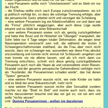
-- eine Peruanerin wollte mich "christianisieren" und es blieb mir nur
die Flucht
-- die Ehefrau wollte mich nach Europa zurückmanipulieren, wo ich
ja politisch verfolgt bin, so dass die sofortige Trennung erfolgte, aber
die peruanische Justiz arbeitet nicht und verzögert die Scheidung
-- eine weitere Peruanerin log ein Arbeitsverhältnis vor und dann war
die "Firma" plötzlich weggezogen, aber auch diese Lüge wurde
erkannt und es blieb bei einer Bekanntschaft
-- eine weitere Peruanerin erwies sich als geistig zurückgeblieben
und hatte ihre Brust und ihr Hinterteil mit "Übungen" manipuliert, der
Sohn lebte nur 4 Tage wegen totaler Deformation, die wegen einer
Nasenoperation verursacht sein soll, die während der ersten 3
Schwangerschaftsmonate stattfand, als die Frau aber noch nicht
wusste, dass sie schwanger war; ausserdem war diese Frau absolut
unzuverlässig und konnte nicht einmal mit Schlüsseln umgehen und
man konnte sie nie alleine lassen; und als ich mich dann zur
Trennung entschloss, schnitt sich diese geistig zurückgebliebene
Peruanerin auch noch alle Haare ab und veranstaltete einen Riesen-
Skandal und der gesamte peruanische Geheimdienst verfolgte mich
als "Ausländer, der Peruanerinnen schaden würde", das hat denen
"Spass" gemacht
-- eine weitere Peruanerin wusste nicht, wie viele Kinder sie hatte
und es blieb bei einer Bekanntschaft, mehr nicht
-- eine weitere Peruanerin wusste nichts über Sexualität sondern
machte nur das "Brett im Bett" und meinte auch noch, dass sie
nichts dazuzulernen brauche und das sei gut so, sie sei arm und
wolle "nichts wissen".
Link:
Dumme Peruanerinnen - wollen nie dazulernen