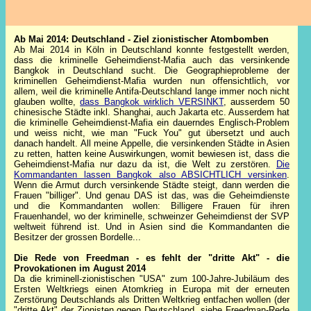
Ab Mai 2014: Deutschland - Ziel zionistischer Atombomben
Ab Mai 2014 in Köln in Deutschland konnte festgestellt werden,
dass die kriminelle Geheimdienst-Mafia auch das versinkende
Bangkok in Deutschland sucht. Die Geographieprobleme der
kriminellen Geheimdienst-Mafia wurden nun offensichtlich, vor
allem, weil die kriminelle Antifa-Deutschland lange immer noch nicht
glauben wollte,
dass Bangkok wirklich VERSINKT
, ausserdem 50
chinesische Städte inkl. Shanghai, auch Jakarta etc. Ausserdem hat
die kriminelle Geheimdienst-Mafia ein dauerndes Englisch-Problem
und weiss nicht, wie man "Fuck You" gut übersetzt und auch
danach handelt. All meine Appelle, die versinkenden Städte in Asien
zu retten, hatten keine Auswirkungen, womit bewiesen ist, dass die
Geheimdienst-Mafia nur dazu da ist, die Welt zu zerstören.
Die
Kommandanten lassen Bangkok also ABSICHTLICH versinken
.
Wenn die Armut durch versinkende Städte steigt, dann werden die
Frauen "billiger". Und genau DAS ist das, was die Geheimdienste
und die Kommandanten wollen: Billigere Frauen für ihren
Frauenhandel, wo der kriminelle, schweinzer Geheimdienst der SVP
weltweit führend ist. Und in Asien sind die Kommandanten die
Besitzer der grossen Bordelle...
Die Rede von Freedman - es fehlt der "dritte Akt" - die
Provokationen im August 2014
Da die kriminell-zionistischen "USA" zum 100-Jahre-Jubiläum des
Ersten Weltkriegs einen Atomkrieg in Europa mit der erneuten
Zerstörung Deutschlands als Dritten Weltkrieg entfachen wollen (der
"dritte Akt" der Zionisten gegen Deutschland, siehe Freedman-Rede