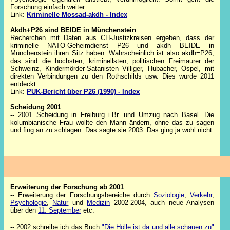
Forschung einfach weiter...
Link:
Kriminelle Mossad-akdh - Index
Akdh+P26 sind BEIDE in Münchenstein
Recherchen mit Daten aus CH-Justizkreisen ergeben, dass der
kriminelle NATO-Geheimdienst P26 und akdh BEIDE in
Münchenstein ihren Sitz haben. Wahrscheinlich ist also akdh=P26,
das sind die höchsten, kriminellsten, politischen Freimaurer der
Schweinz, Kindermörder-Satanisten Villiger, Hubacher, Ospel, mit
direkten Verbindungen zu den Rothschilds usw.
Dies wurde 2011
entdeckt.
Link:
PUK-Bericht über P26 (1990) - Index
Scheidung 2001
-- 2001 Scheidung in Freiburg i.Br. und Umzug nach Basel. Die
kolumbianische Frau wollte den Mann ändern, ohne das zu sagen
und fing an zu schlagen. Das sagte sie 2003. Das ging ja wohl nicht.
Erweiterung der Forschung ab 2001
-- Erweiterung der Forschungsbereiche durch
Soziologie
,
Verkehr
,
Psychologie
,
Natur
und
Medizin
2002-2004, auch neue Analysen
über den
11. September
etc.
-- 2002 schreibe ich das Buch
"Die Hölle ist da und alle schauen zu"