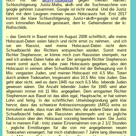
noch mit der
akdh-Propaganda
gegen meinen Namen.
Schlussfolgerung: Justiz-Mafia, akdh und die Suchmaschine von
google gehören zusammen. Google ist nicht neutral. Und die Justiz
fährt mit dem Leugnen meines neuen Holocausts fort. Erst 2017
kommt die klare Schlussfolgerung: Justiz+akdh+google sind alle
vom kriminellen Mossad gesteuert, dem kr. Geheimdienst der kr.
Rothschilds.
-- das Gericht in Basel meint im August 2008 schriftlich, alle meine
Holocaust-Daten seien falsch und nicht ernst zu nehmen, und ich
sei ein Rassist, weil meine Holocaust-Daten nicht dem
Schuelbüechli des Richters entsprechen würden. Somit meint
Richter Stephenson, er könne mich zum Rassisten stempeln, nur
weil ich andere Daten habe als er. Der arrogante Richter Stephenson
meint somit auch, es habe zwei Holocausts gegeben, also den
Holocaust in seinem alten Schuelbüechli mit der Behauptung von 6
Mio. vergasten Juden, und meinen Holocaust mit 4,5 Mio. Toten
durch andere Todesarten, insgesamt also 10,5 Mio. tote Juden. Das
geht aber nicht, weil es dann 1945 nur noch 6,5 Mio. lebende Juden
gewesen wären. Die Anzahl lebender Juden für 1945 wird aber
allgemein immer mit 11 Mio. angegeben. Dem arroganten Richter
Stephenson aus Basel ist das alles egal, Hauptsache, er hat seinen
Lohn und fertig. In der schriftlichen Urteilsbegründung geht klar
hervor, dass das schweizer Antirassismusgesetz (ARG) extra so
formuliert wurde, dass man alle Menschen, die andere Daten als das
Schuelbüechli haben, als Rassisten abstempeln und so jegliche
Diskussion über den Holocaust vorzeitig beenden kann. Die Justiz
hat in meinem Fall - trotz zweier Einvernahmen von je 2 1/2 Stunden
- jegliche Ermittlungen für die von mir angegebenen neuen
Todesarten verweigert, hat mich stattdessen 7 Jahre lang überwacht