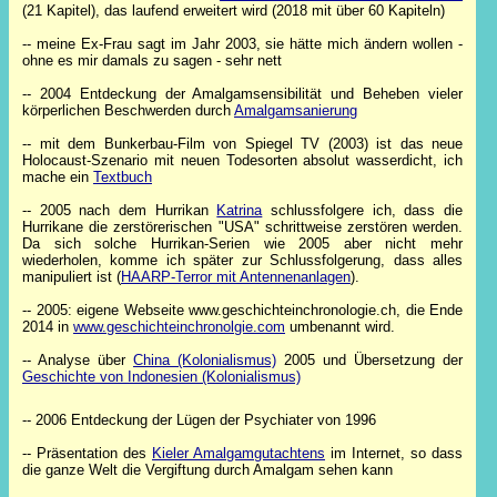
(21 Kapitel), das laufend erweitert wird (2018 mit über 60 Kapiteln)
-- meine Ex-Frau sagt im Jahr 2003, sie hätte mich ändern wollen -
ohne es mir damals zu sagen - sehr nett
-- 2004 Entdeckung der Amalgamsensibilität und Beheben vieler
körperlichen Beschwerden durch
Amalgamsanierung
-- mit dem Bunkerbau-Film von Spiegel TV (2003) ist das neue
Holocaust-Szenario mit neuen Todesorten absolut wasserdicht, ich
mache ein
Textbuch
-- 2005 nach dem Hurrikan
Katrina
schlussfolgere ich, dass die
Hurrikane die zerstörerischen "USA" schrittweise zerstören werden.
Da sich solche Hurrikan-Serien wie 2005 aber nicht mehr
wiederholen, komme ich später zur Schlussfolgerung, dass alles
manipuliert ist (
HAARP-Terror mit Antennenanlagen
).
-- 2005: eigene Webseite www.geschichteinchronologie.ch, die Ende
2014 in
www.geschichteinchronolgie.com
umbenannt wird.
-- Analyse über
China (Kolonialismus)
2005 und Übersetzung der
Geschichte von Indonesien (Kolonialismus)
-- 2006 Entdeckung der Lügen der Psychiater von 1996
-- Präsentation des
Kieler Amalgamgutachtens
im Internet, so dass
die ganze Welt die Vergiftung durch Amalgam sehen kann