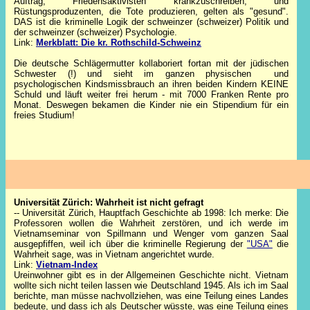
Auftrag, Friedensaktivisten krankzuschreiben, und
Rüstungsproduzenten, die Tote produzieren, gelten als "gesund".
DAS ist die kriminelle Logik der schweinzer (schweizer) Politik und
der schweinzer (schweizer) Psychologie.
Link:
Merkblatt: Die kr. Rothschild-Schweinz
Die deutsche Schlägermutter kollaboriert fortan mit der jüdischen
Schwester (!) und sieht im ganzen physischen und
psychologischen Kindsmissbrauch an ihren beiden Kindern KEINE
Schuld und läuft weiter frei herum - mit 7000 Franken Rente pro
Monat. Deswegen bekamen die Kinder nie ein Stipendium für ein
freies Studium!
Universität Zürich
: Wahrheit ist nicht gefragt
-- Universität Zürich, Hauptfach Geschichte ab 1998: Ich merke: Die
Professoren wollen die Wahrheit zerstören, und ich werde im
Vietnamseminar von Spillmann und Wenger vom ganzen Saal
ausgepfiffen, weil ich über die kriminelle Regierung der
"USA"
die
Wahrheit sage, was in Vietnam angerichtet wurde.
Link:
Vietnam-Index
Ureinwohner gibt es in der Allgemeinen Geschichte nicht. Vietnam
wollte sich nicht teilen lassen wie Deutschland 1945. Als ich im Saal
berichte, man müsse nachvollziehen, was eine Teilung eines Landes
bedeute, und dass ich als Deutscher wüsste, was eine Teilung eines