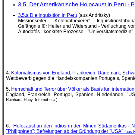
3.5. Der Amerikanische Holocaust in Peru - Po
3.5.a Die Inquisition in Peru
(aus Andritzky)
Missionseifer - "Kolonialhexerei" - Inquisitionstrib
Gefängnis für Heiler und Widerstand - Verfluchung v
Autodafés - konkrete Prozesse - "Universitätsmedizin"
4.
Kolonialismus von England, Frankreich, Dänemark, Schwed
Wettbewerb gegen die Handelskompanien Portugals, Spani
5.
Herrschaft und Terror über Völker als Basis für
internatio
England, Frankreich, Portugal, Spanien, Niederlande, "
Reinhard, Huby, Internet etc.)
6.
Holocaust an den Indios in den Minen Südamerikas - N
"Philippinen"; Befreiungen ab der Gründung der "USA"
(aus R