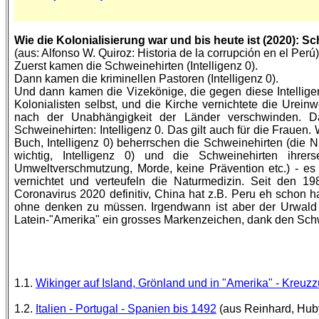
Wie die Kolonialisierung war und bis heute ist (2020): S
(aus: Alfonso W. Quiroz: Historia de la corrupción en el Perú)
Zuerst kamen die Schweinehirten (Intelligenz 0).
Dann kamen die kriminellen Pastoren (Intelligenz 0).
Und dann kamen die Vizekönige, die gegen diese Intellig
Kolonialisten selbst, und die Kirche vernichtete die Ure
nach der Unabhängigkeit der Länder verschwinden. Da
Schweinehirten: Intelligenz 0. Das gilt auch für die Frauen
Buch, Intelligenz 0) beherrschen die Schweinehirten (die N
wichtig, Intelligenz 0) und die Schweinehirten ihrer
Umweltverschmutzung, Morde, keine Prävention etc.) - es
vernichtet und verteufeln die Naturmedizin. Seit den 
Coronavirus 2020 definitiv, China hat z.B. Peru eh schon h
ohne denken zu müssen. Irgendwann ist aber der Urwald ko
Latein-"Amerika" ein grosses Markenzeichen, dank den Schwe
1.1.
Wikinger auf Island, Grönland und in "Amerika" - Kreuz
1.2.
Italien - Portugal - Spanien bis 1492
(aus Reinhard, Huby