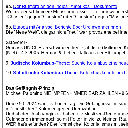
8a.
Der Rufmord an den Indios "Amerikas". Dokumente
Wer ist der schlimmere Menschenfresser: Ein Ureinwohnersta
"Christen" gegen "Christen" oder "Christen" gegen "Muslime
8b.
Europa mit Analyse: Berichte über UreinwohnerInnen
Die "Neue Welt", die gar nicht "neu" war, provozierte bei I
Sklaverei?
Gemäss UNICEF verschwinden heute jährlich 6 Millionen Kin
(NDR 14.3.2005: Herman & Tietjen, Talk aus der Elbkuppel 
9.
Jüdische Kolumbus-These
: Suchte Kolumbus eine neue
10.
Schottische Kolumbus-These
: Kolumbus könnte auch 
Das Gefängnis-Prinzip
Michael Palomino NIE IMPFEN+IMMER BAR ZAHLEN - 9.6
Heute 9.6.2024 war 1 schöner Tag. Die Gefängnisse in Isra
in "christlichen" Kolonien gegen Ureinwohner.
Und ab der Unabhängigkeit haben die Mestizen-Regierungen 
Gefangenen immer noch so mit Folter, in viel zu kleinen Rä
WER hat's erfunden? Der "christliche" Kolonialismus mit sein