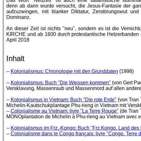
Das Wort "Neuzeit" ist auch eine satanistische Illumina
denn ab dann wurde versucht, die Jesus-Fantasie der ga
aufzuzwingen, mit blanker Diktatur, Zerstörungswut un
Dominanz.
An dieser Zeit ist nichts "neu", sondern es ist die Ver
KIRCHE und ab 1600 durch protestantische Hetzerbanden -
April 2018
Inhalt
--
Kolonialismus: Chronologie mit den Grunddaten
(1998)
--
Kolonialismus: Buch "Die Weissen kommen"
(von Gert Pa
Versklavung, Massenraub und Massenmord auf allen anderen
--
Kolonialismus in Vietnam: Buch "Die rote Erde"
(von Tran 
Michelin-Kautschukplantage Phu-rieng in Vietnam mit Ve
--
Colonialisme au Vietnam: livre "La Terre Rouge"
(de Tran 
MONOplantation de Michelin à Phu-rieng au Vietnam avec 
--
Kolonialismus im Frz.-Kongo: Buch "Frz.Kongo. Land des
--
Colonialisme dans le Congo français: livre "Congo. Terre 