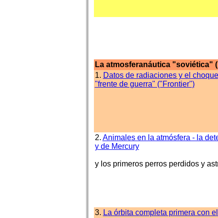
La atmosferanáutica "soviética"
1.
Datos de radiaciones y el choque 
"frente de guerra" ("Frontier")
2.
Animales en la atmósfera - la dete
y de Mercury
y los primeros perros perdidos y as
3.
La órbita completa primera con el 