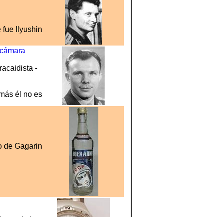
 fue Ilyushin
 cámara
acaidista -
 más él no es
o de Gagarin