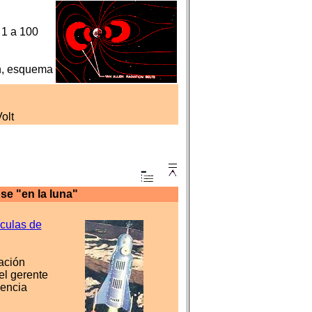
 1 a 100
en, esquema
olt
e "en la luna"
ículas de
ación
el gerente
iencia