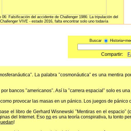
 06: Falsificación del accidente de Challenger 1986: La tripulación del
Challenger VIVE - estado 2016, falta encontrar solo uno todavía
Buscar
Historia+med
Compartir:
F
mosferanáutica". La palabra "cosmonáutica" es una mentira p
 por bancos "americanos". Así la "carrera espacial" solo es una
 como provocar las masas en un pánico. Los juegos de pánico d
base el libro de Gerhard Wisnewski "Mentiras en el espacio" (
nas del Internet. Eso
no
es una teoría conspirativa, tu tonto p
quedan
!