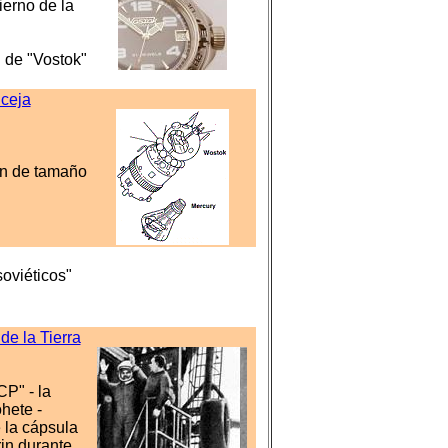
ierno de la
" de "Vostok"
 ceja
n de tamaño
oviéticos"
de la Tierra
P" - la
hete -
 la cápsula
rin durante