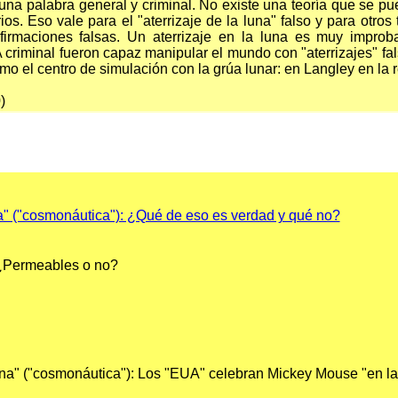
 una palabra general y criminal. No existe una teoría que se p
os. Eso vale para el "aterrizaje de la luna" falso y para otro
afirmaciones falsas. Un aterrizaje en la luna es muy improb
A criminal fueron capaz manipular el mundo con "aterrizajes" fal
mo el centro de simulación con la grúa lunar: en Langley en la 
)
a" ("cosmonáutica"): ¿Qué de eso es verdad y qué no?
 ¿Permeables o no?
na" ("cosmonáutica"): Los "EUA" celebran Mickey Mouse "en la