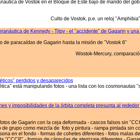
anáutica de Vostok en el Bloque de Este bajo de mando del gob
Culto de Vostok, p.e. un reloj "Amphibia
ranáutica de Kennedy - Titov - el "accidente" de Gagarin y una
lto de paracaídas de Gagarin hasta la misión de "Vostok 6"
Wostok-Mercury, comparació
éticos" perdidos y desaparecidos
ica" está manipulando fotos - una lista con los cosmonautas "s
es y imposibilidades de la órbita completa presunta al rededor 
otos de Gagarin con la ceja deformada - cascos falsos sin "CCC
to de grupo como mezcla de foto y pintura - rampa pintada sin co
ona en el fondo - formas de cohetes diferentes - fotos malas de
alta "CCCP" - formas de cápsulas de aterrizaje diferentes - Gaga