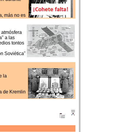
a, más no es
a atmósfera
a" a las
edios tontos
n Soviética"
e la
a de Kremlin