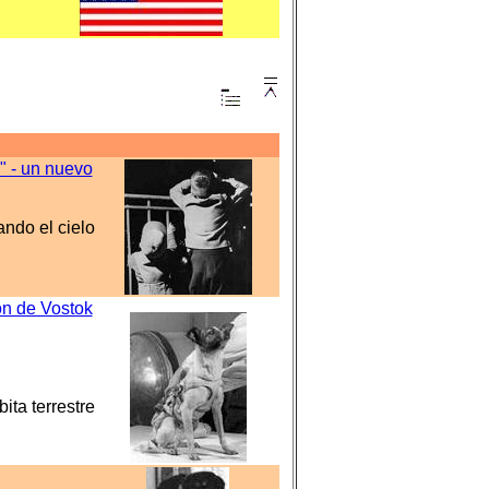
" - un nuevo
ndo el cielo
ión de Vostok
ita terrestre