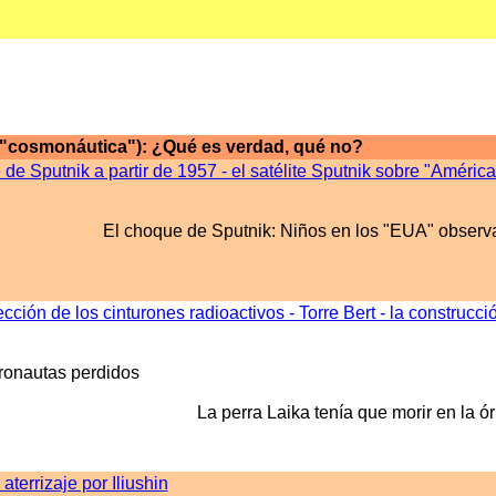
 ("cosmonáutica"): ¿Qué es verdad, qué no?
de Sputnik a partir de 1957 - el satélite Sputnik sobre "América
El choque de Sputnik: Niños en los "EUA" observa
cción de los cinturones radioactivos - Torre Bert - la construcc
tronautas perdidos
La perra Laika tenía que morir en la órb
aterrizaje por Iliushin