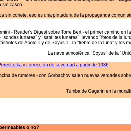
a sin casco
pa sin cohete, eso es una pintadura de la propaganda comunist
ini - Reader's Digest sobre Torre Bert - el primer camino en l
 "sondas lunares" y "satélites lunares" llevando "fotos de la lun
tástrofes de Apolo 1 y de Soyus 1 - la "fiebre de la luna" y los m
La nave atmosférica "Soyus" de la "Unió
restroika y corrección de la verdad a partir de 1986
cocina de rumores - con Gorbachov salen nuevas verdades sobr
Tumba de Gagarin en la murall
mpermeables o no?