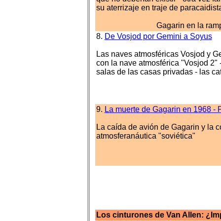
su aterrizaje en traje de paracaidist
Gagarin en la ram
8.
De Vosjod por Gemini a Soyus
Las naves atmosféricas Vosjod y Gem
con la nave atmosférica "Vosjod 2" -
salas de las casas privadas - las ca
9.
La muerte de Gagarin en 1968 - Pe
La caída de avión de Gagarin y la 
atmosferanáutica "soviética"
Los cinturones de Van Allen: ¿I