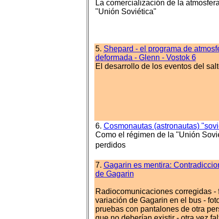
La comercialización de la atmosfer
"Unión Soviética"
5.
Shepard - el programa de atmosfe
deformada - Glenn - Vostok 6
El desarrollo de los eventos del sa
6.
Cosmonautas (astronautas) "sovi
Como el régimen de la "Unión Soviét
perdidos
7.
Gagarin es mentira: Contradiccion
de Gagarin
Radiocomunicaciones corregidas - f
variación de Gagarin en el bus - fo
pruebas con pantalones de otra pers
que no deberían existir - otra vez f